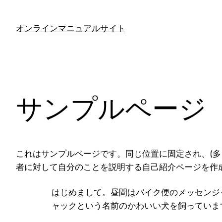
内
容
オンラインマニュアルサイト
を
ス
キ
ッ
プ
サンプルページ
これはサンプルページです。同じ位置に固定され、(多
者に対して自分のことを説明する自己紹介ページを作
はじめまして。昼間はバイク便のメッセンジ
ャックという名前のかわいい犬を飼っていま